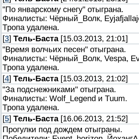
"По январскому снегу" отыграна.
Финалисты: Чёрный_Волк, Eyjafjallajo
Тропа удалена.
[
3
]
Тель-Баста
[15.03.2013, 21:01]
"Время волчьих песен" отыграна.
Финалисты: Чёрный_Волк, Vespa, Eve
Тропа удалена.
[
4
]
Тель-Баста
[15.03.2013, 21:02]
"За подснежниками" отыграна.
Финалисты: Wolf_Legend и Tuum.
Тропа удалена.
[
5
]
Тель-Баста
[16.06.2013, 21:52]
Прогулки под дождем отыграны.
Победители: Event_horizon, ЙохангА