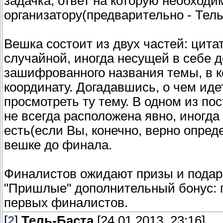
задачка, ответ на которую необход
организатору(предварительно - Тель
Вешка состоит из двух частей: цита
случайной, иногда несущей в себе д
зашифрованного названия темы, в 
координату. Догадавшись, о чем иде
просмотреть ту тему. В одном из по
не всегда расположена явно, иногда
есть(если Вы, конечно, верно опреде
вешке до финала.
Финалистов ожидают призы и подарк
"Пришлые" дополнительный бонус: п
первых финалистов.
[
2
]
Тель-Баста
[24.01.2013, 23:16]