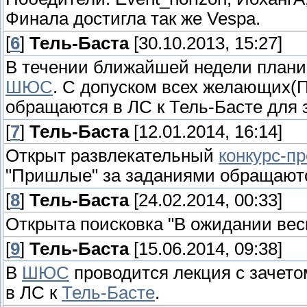
Финала достигла так же Vespa.
[
6
]
Тель-Баста
[30.10.2013, 15:27]
В течении ближайшей недели планир
ШЮС
. С допуском всех желающих(
обращаются в ЛС к Тель-Басте для з
[
7
]
Тель-Баста
[12.01.2014, 16:14]
Открыт развлекательный
конкурс-пр
"Пришлые" за заданиями обращаютс
[
8
]
Тель-Баста
[24.02.2014, 00:33]
Открыта поисковка "В ожидании вес
[
9
]
Тель-Баста
[15.06.2014, 09:38]
В
ШЮС
проводится лекция с зачет
в ЛС к
Тель-Басте
.