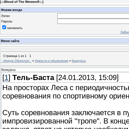
[
.::Blood of The Werewolf::.
]
Форма входа
Логин:
Пароль:
запомнить
Забыл
Меню сайта
Страница
1
из
1
1
.::Форум Оборотня::.
»
Новости и объявления
»
Конкурсы
Конкурсы
[
1
]
Тель-Баста
[24.01.2013, 15:09]
На просторах Леса с периодичность
соревнования по спортивному орие
Суть соревнования заключается в 
импровизированной "тропе". В конц