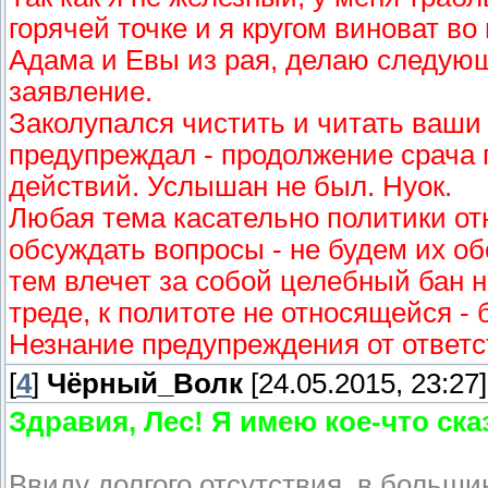
горячей точке и я кругом виноват во
Адама и Евы из рая, делаю следующ
заявление.
Заколупался чистить и читать ваши
предупреждал - продолжение срача 
действий. Услышан не был. Нуок.
Любая тема касательно политики от
обсуждать вопросы - не будем их о
тем влечет за собой целебный бан 
треде, к политоте не относящейся - 
Незнание предупреждения от ответс
[
4
]
Чёрный_Волк
[24.05.2015, 23:27]
Здравия, Лес! Я имею кое-что ска
Ввиду долгого отсутствия, в больш