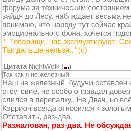
форума за техническим состоянием 
зайдя до Лесу, наблюдает весьма н
понимаю, что народу тут сейчас край
эмоционального фона, хочется подо
"- Товарищи, нас эксплуатируют! Со
Так дальше нельзя.." (с)
Цитата
NightWolk
(
)
Так как я не железный
Наш не железный, будучи оставлен
отсутсвие, не особо оправдал довер
слился в перепалку.. Не Двач, но в
Кэррион всегда относился к золоты
Отставить, раз-два.
Разжалован, раз-два. Не обсуждае