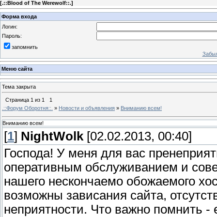
[
.::Blood of The Werewolf::.
]
Форма входа
Логин:
Пароль:
запомнить
Забыл
Меню сайта
Тема закрыта
Страница
1
из
1
1
.::Форум Оборотня::.
»
Новости и объявления
»
Вниманию всем!
Вниманию всем!
[
1
]
NightWolk
[02.02.2013, 00:40]
Господа! У меня для вас пренеприят
оперативным обслуживанием и сов
нашего нескончаемо обожаемого хости
возможны зависания сайта, отсутств
неприятности. Что важно помнить - 