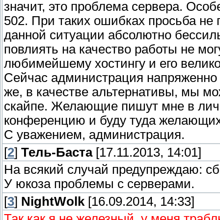
значит, это проблема сервера. Осо
502. При таких ошибках просьба не 
данной ситуации абсолютно бессиль
повлиять на качество работы не мог
любимейшему хостингу и его велик
Сейчас администрация напряженно 
же, в качестве альтернативы, мы м
скайпе. Желающие пишут мне в личк
конференцию и буду туда желающих
С уважением, администрация.
[
2
]
Тель-Баста
[17.11.2013, 14:01]
На всякий случай предупреждаю: сбо
У юкоза проблемы с серверами.
[
3
]
NightWolk
[16.09.2014, 14:33]
Так как я не железный, у меня траб