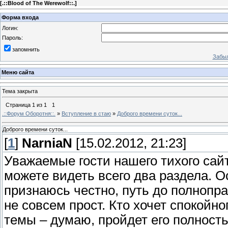
[
.::Blood of The Werewolf::.
]
Форма входа
Логин:
Пароль:
запомнить
Забыл
Меню сайта
Тема закрыта
Страница
1
из
1
1
.::Форум Оборотня::.
»
Вступление в стаю
»
Доброго времени суток...
Доброго времени суток...
[
1
]
NarniaN
[15.02.2012, 21:23]
Уважаемые гости нашего тихого сайт
можете видеть всего два раздела. О
признаюсь честно, путь до полнопр
не совсем прост. Кто хочет спокойн
темы – думаю, пройдет его полност