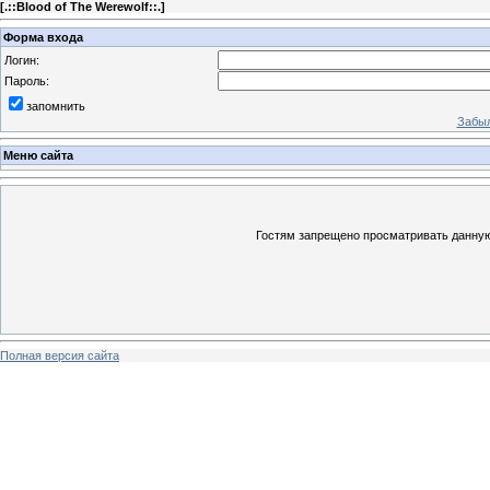
[
.::Blood of The Werewolf::.
]
Форма входа
Логин:
Пароль:
запомнить
Забыл
Меню сайта
Гостям запрещено просматривать данную 
Полная версия сайта