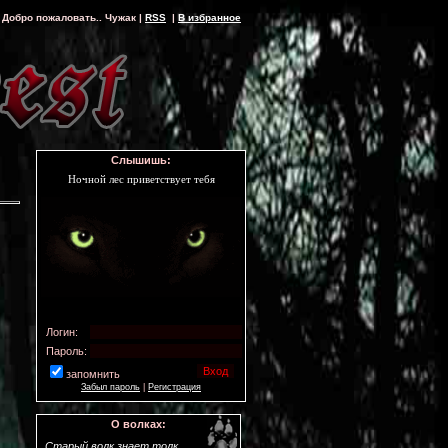
Добро пожаловать..
Чужак
|
RSS
|
В избранное
Слышишь:
Ночной лес приветствует тебя
Логин:
Пароль:
запомнить
Забыл пароль
|
Регистрация
О волках:
Старый волк знает толк.