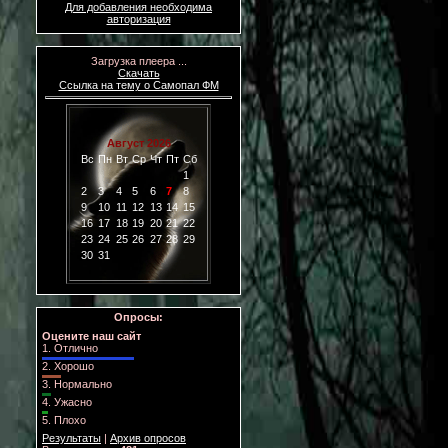
Для добавления необходима
авторизация
Загрузка плеера ...
Скачать
Ссылка на тему о Самопал ФМ
Опросы:
Оцените наш сайт
1.
Отлично
2.
Хорошо
3.
Нормально
4.
Ужасно
5.
Плохо
Результаты
|
Архив опросов