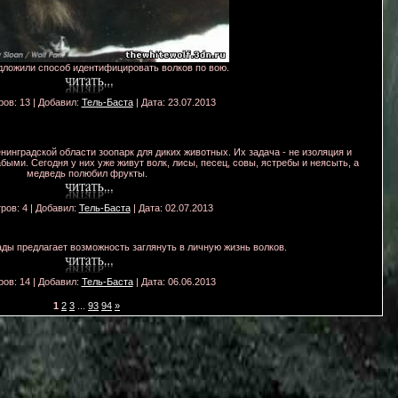
дложили способ идентифицировать волков по вою.
ов: 13 | Добавил:
Тель-Баста
| Дата:
23.07.2013
нинградской области зоопарк для диких животных. Их задача - не изоляция и
быми. Сегодня у них уже живут волк, лисы, песец, совы, ястребы и неясыть, а
медведь полюбил фрукты.
ов: 4 | Добавил:
Тель-Баста
| Дата:
02.07.2013
ды предлагает возможность заглянуть в личную жизнь волков.
ов: 14 | Добавил:
Тель-Баста
| Дата:
06.06.2013
1
2
3
...
93
94
»