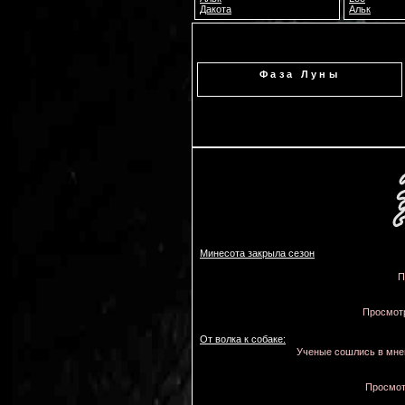
Дакота
Альк
Фаза Луны
Минесота закрыла сезон
П
Просмотр
От волка к собаке:
Ученые сошлись в мнени
Просмот