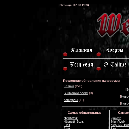
Пятница, 07.08.2026
Последние обновления на форуме:
Заявки
(228)
[
В
Вниманию всем!
(3)
[
Ново
Конкурсы
(11)
[
Ново
Самые общительные:
Самые
NightWolk
Дакота
Чёрный_Волк
NightWolk
Elicit
Чёрный_Во
Альк
Lee