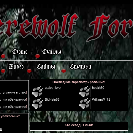
Последние зарегистрированые:
qtaletmkyo
health80
ступление в стаю
]
сти и объявления
]
BioHelp85
WilliamW_71
сти и объявления
]
 уважаемые:
Кто сегодня был:
лк