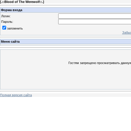
[
.::Blood of The Werewolf::.
]
Форма входа
Логин:
Пароль:
запомнить
Забыл
Меню сайта
Гостям запрещено просматривать данную 
Полная версия сайта