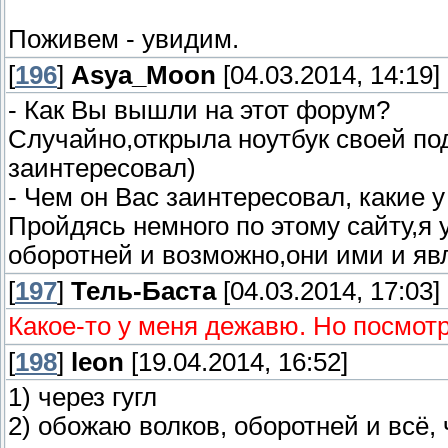
Поживем - увидим.
[
196
]
Asya_Moon
[04.03.2014, 14:19]
- Как Вы вышли на этот форум?
Случайно,открыла ноутбук своей под
заинтересовал)
- Чем он Вас заинтересовал, какие 
Пройдясь немного по этому сайту,я
оборотней и возможно,они ими и яв
[
197
]
Тель-Баста
[04.03.2014, 17:03]
Какое-то у меня дежавю. Но посмот
[
198
]
leon
[19.04.2014, 16:52]
1) через гугл
2) обожаю волков, оборотней и всё, 