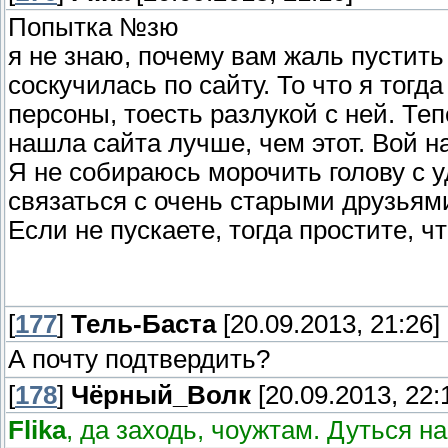
Попытка №зю
я не знаю, почему вам жаль пустить 
соскучилась по сайту. То что я тог
персоны, тоесть разлукой с ней. Теп
нашла сайта лучше, чем этот. Вой н
Я не собираюсь морочить голову с уд
связаться с очень старыми друзьям
Если не пускаете, тогда простите, ч
[
177
]
Тель-Баста
[20.09.2013, 21:26]
А почту подтвердить?
[
178
]
Чёрный_Волк
[20.09.2013, 22:
Flika
, да заходь, чоужтам. Дуться н