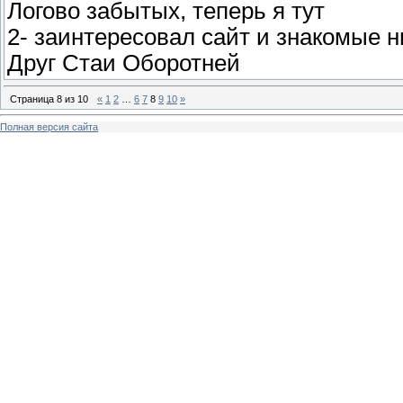
Логово забытых, теперь я тут
2- заинтересовал сайт и знакомые н
Друг Стаи Оборотней
Страница
8
из
10
«
1
2
…
6
7
8
9
10
»
Полная версия сайта