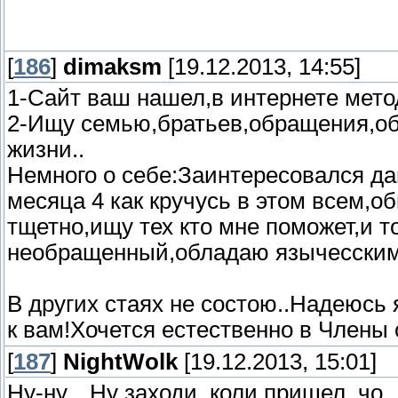
[
186
]
dimaksm
[19.12.2013, 14:55]
1-Сайт ваш нашел,в интернете мето
2-Ищу семью,братьев,обращения,общ
жизни..
Немного о себе:Заинтересовался да
месяца 4 как кручусь в этом всем,о
тщетно,ищу тех кто мне поможет,и т
необращенный,обладаю язычесскими
В других стаях не состою..Надеюсь 
к вам!Хочется естественно в Члены 
[
187
]
NightWolk
[19.12.2013, 15:01]
Ну-ну... Ну заходи, коли пришел, чо.