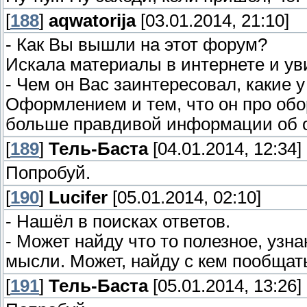
[
188
]
aqwatorija
[03.01.2014, 21:10]
- Как Вы вышли на этот форум?
Искала материалы в интернете и увиде
- Чем он Вас заинтересовал, какие 
Оформлением и тем, что он про об
больше правдивой информации об о
[
189
]
Тель-Баста
[04.01.2014, 12:34]
Попробуй.
[
190
]
Lucifer
[05.01.2014, 02:10]
- Нашёл в поисках ответов.
- Может найду что то полезное, узн
мысли. Может, найду с кем пообщат
[
191
]
Тель-Баста
[05.01.2014, 13:26]