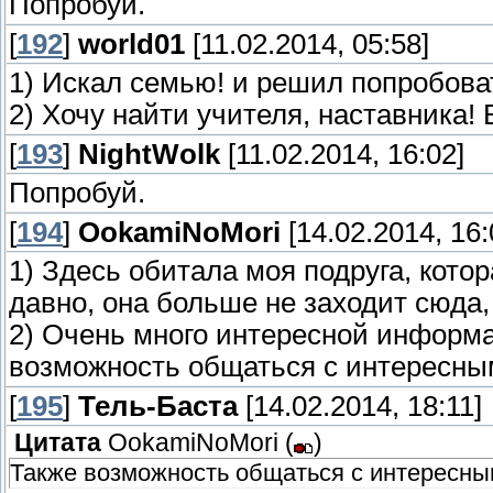
Попробуй.
[
192
]
world01
[11.02.2014, 05:58]
1) Искал семью! и решил попробов
2) Хочу найти учителя, наставника!
[
193
]
NightWolk
[11.02.2014, 16:02]
Попробуй.
[
194
]
OokamiNoMori
[14.02.2014, 16:
1) Здесь обитала моя подруга, котор
давно, она больше не заходит сюда,
2) Очень много интересной информа
возможность общаться с интересн
[
195
]
Тель-Баста
[14.02.2014, 18:11]
Цитата
OokamiNoMori
(
)
Также возможность общаться с интересн