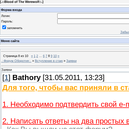
[
.::Blood of The Werewolf::.
]
Форма входа
Логин:
Пароль:
запомнить
Забыл
Меню сайта
Страница
8
из
10
«
1
2
…
6
7
8
9
10
»
.::Форум Оборотня::.
»
Вступление в стаю
»
Заявки
Заявки
[
1
]
Bathory
[31.05.2011, 13:23]
Для того, чтобы вас приняли в с
1. Необходимо подтвердить свой e-m
2. Написать ответы на два простых 