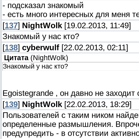
- подсказал знакомый
- есть много интересных для меня 
[
137
]
NightWolk
[19.02.2013, 11:49]
Знакомый у нас кто?
[
138
]
cyberwulf
[22.02.2013, 02:11]
Цитата
(
NightWolk
)
Знакомый у нас кто?
Egoistegrande , он давно не заходит
[
139
]
NightWolk
[22.02.2013, 18:29]
Пользователей с таким ником найде
определенные размышления. Впрочем
предупредить - в отсутствии активн