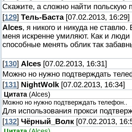
Скажите, а сложно найти польскую 
[
129
]
Тель-Баста
[07.02.2013, 16:29]
Alces
, я никого и никуда не ставлю
меня искренне умиляют. Как и люди 
способные менять облик так забавны
[
130
]
Alces
[07.02.2013, 16:31]
Можно но нужно подтверждать телеф
[
131
]
NightWolk
[07.02.2013, 16:34]
Цитата
(
Alces
)
Можно но нужно подтверждать телефон..
Для использования прокси подтвер
[
132
]
Чёрный_Волк
[07.02.2013, 16:
Цитата
(
Alces
)