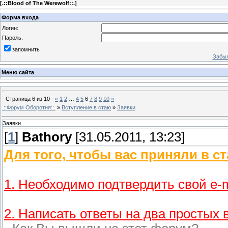
[
.::Blood of The Werewolf::.
]
Форма входа
Логин:
Пароль:
запомнить
Забыл
Меню сайта
Страница
6
из
10
«
1
2
…
4
5
6
7
8
9
10
»
.::Форум Оборотня::.
»
Вступление в стаю
»
Заявки
Заявки
[
1
]
Bathory
[31.05.2011, 13:23]
Для того, чтобы вас приняли в с
1. Необходимо подтвердить свой e-m
2. Написать ответы на два простых 