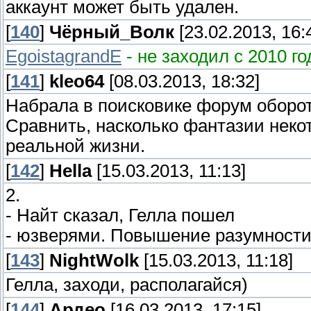
аккаунт может быть удален.
[
140
]
Чёрный_Волк
[23.02.2013, 16:
EgoistagrandE
- не заходил с 2010 го
[
141
]
kleo64
[08.03.2013, 18:32]
Набрала в поисковике форум оборо
Сравнить, насколько фантазии неко
реальной жизни.
[
142
]
Hella
[15.03.2013, 11:13]
2.
- Найт сказал, Гелла пошел
- юзверями. Повышение разумности 
[
143
]
NightWolk
[15.03.2013, 11:18]
Гелла, заходи, располагайся)
[
144
]
Ардео
[16.03.2013, 17:15]