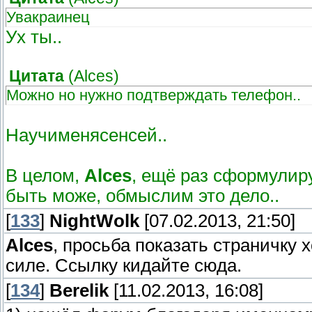
Увакраинец
Ух ты..
Цитата
(
Alces
)
Можно но нужно подтверждать телефон..
Научименясенсей..
В целом,
Alces
, ещё раз сформулир
быть може, обмыслим это дело..
[
133
]
NightWolk
[07.02.2013, 21:50]
Alces
, просьба показать страничку 
силе. Ссылку кидайте сюда.
[
134
]
Berelik
[11.02.2013, 16:08]