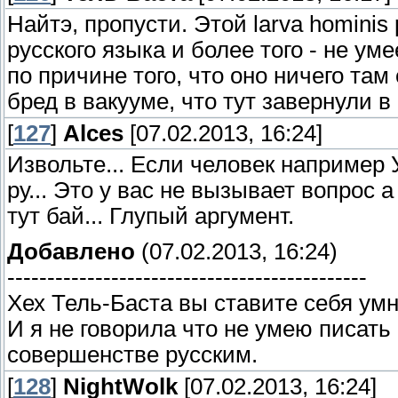
Найтэ, пропусти. Этой larva hominis
русского языка и более того - не ум
по причине того, что оно ничего там
бред в вакууме, что тут завернули в
[
127
]
Alces
[07.02.2013, 16:24]
Извольте... Если человек например
ру... Это у вас не вызывает вопрос
тут бай... Глупый аргумент.
Добавлено
(07.02.2013, 16:24)
---------------------------------------------
Хех Тель-Баста вы ставите себя умн
И я не говорила что не умею писать 
совершенстве русским.
[
128
]
NightWolk
[07.02.2013, 16:24]