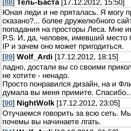
[
88
]
Тель-Баста
[17.12.2012, 15:50]
Юная леди и не пряталась. Я могу п
сказано?... более дружелюбного сай
попадания на просторы Леса. Мне ин
P.S. И, да, человек, имевший место 
IP и зачем оно может пригодиться.
[
89
]
Wolf_Ardi
[17.12.2012, 18:15]
ладно, достали вы со своими прикол
не хотите - ненадо.
Просто понравился дизайн, на и Фли
думала вы меня примите. Спасибо..
[
90
]
NightWolk
[17.12.2012, 23:05]
Отучаемся говорить за всю сеть. Мы
почемы вы начинаете лгать.