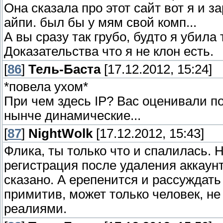
Она сказала про этот сайт вот я и з
айпи. был бы у мям свой комп...
А вы сразу так грубо, будто я убила 
Доказательства что я не клон есть.
[
86
]
Тель-Баста
[17.12.2012, 15:24]
*повела ухом*
При чем здесь IP? Вас оценивали по
нынче динамические...
[
87
]
NightWolk
[17.12.2012, 15:43]
Флика, ты только что и спалилась. Н
регистрация после удаления аккаунт
сказано. А ерепенится и рассуждать 
примитив, может только человек, н
реалиями.