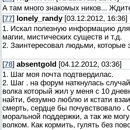
А там много знакомых ников... Ждит
[
77
]
lonely_randy
[03.12.2012, 16:36]
1. Искал полезную информацию для 
магии, мистических существ и т.д.
2. Заинтересовал людьми, которые з
[
78
]
absentgold
[04.12.2012, 03:36]
1. Шаг моя почта подтвердилас.
2. Шаг . на форум наткнулась случай
волка который жил у меня с 10 дневн
найти, безумно люблю и кстати вза
смерть, сердце бы почувствовало . 
моральной поддержки, а так же могу
волком. Как кормить, гулять без пов