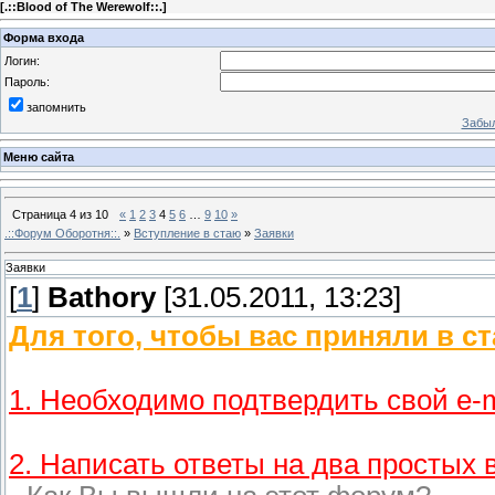
[
.::Blood of The Werewolf::.
]
Форма входа
Логин:
Пароль:
запомнить
Забыл
Меню сайта
Страница
4
из
10
«
1
2
3
4
5
6
…
9
10
»
.::Форум Оборотня::.
»
Вступление в стаю
»
Заявки
Заявки
[
1
]
Bathory
[31.05.2011, 13:23]
Для того, чтобы вас приняли в с
1. Необходимо подтвердить свой e-m
2. Написать ответы на два простых 