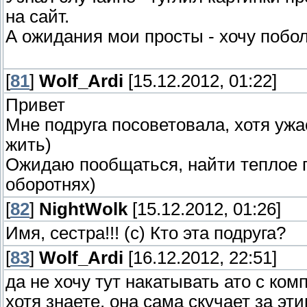
на сайт.
А ожидания мои просты - хочу побол
[
81
]
Wolf_Ardi
[15.12.2012, 01:22]
Привет
Мне подруга посоветовала, хотя ужас
жить)
Ожидаю пообщаться, найти теплое п
оборотнях)
[
82
]
NightWolk
[15.12.2012, 01:26]
Имя, сестра!!! (с) Кто эта подруга?
[
83
]
Wolf_Ardi
[16.12.2012, 22:51]
да не хочу тут накатывать ато с ком
хотя знаете, она сама скучает за эт