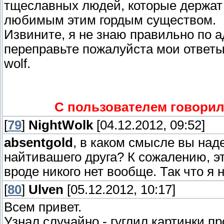
тщеславных людей, которые держат 
любимым этим гордым существом.
Извините, я не знаю правильно по а
переправьте пожалуйста мои ответы
wolf.
С пользователем говорил
[
79
]
NightWolk
[04.12.2012, 09:52]
absentgold
, в каком смысле вы на
найтивашего друга? К сожалению, эт
вроде никого нет вообще. Так что я 
[
80
]
Ulven
[05.12.2012, 10:17]
Всем привет.
Узнал случайно - гуглил картинки пр