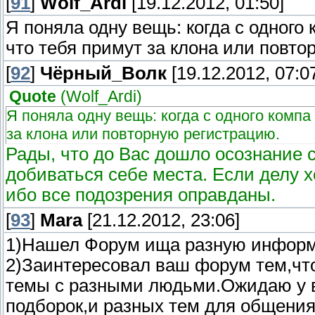
[
91
]
Wolf_Ardi
[19.12.2012, 01:50]
Я поняла одну вещь: когда с одного 
что тебя примут за клона или повто
[
92
]
Чёрный_Волк
[19.12.2012, 07:0
Quote
(
Wolf_Ardi
)
Я поняла одну вещь: когда с одного компа 
за клона или повторную регистрацию.
Рады, что до Вас дошло осознание с
добиваться себе места. Если делу х
ибо все подозрения оправданы.
[
93
]
Mara
[21.12.2012, 23:06]
1)Нашел Форум ища разную информа
2)Заинтересовал ваш форум тем,чт
темы с разными людьми.Ожидаю у 
подборок,и разных тем для общения